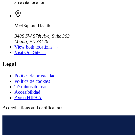
amavita location.
MedSquare Health
9408 SW 87th Ave, Suite 303
Miami, FL 33176
View both locations →
Visit Our Site →
Legal
Política de privacidad
Política de cookies
Términos de uso
Accesibilidad
Aviso HIPAA
Accreditations and certifications