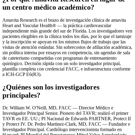
un centro médico académico?
Amavita Research es el brazo de investigación clínica de amavita
Heart and Vascular Health® — la práctica cardiovascular
independiente más grande del sur de Florida. Los investigadores ven
pacientes elegibles en la clínica todos los días, por lo que el tamizaje
y la inscripción se apoyan en los mismos flujos de trabajo que las
visitas de atención estándar. Sin sobrecostos de afiliación académica,
sin política interna por ensayos en competencia, sin agendas de sala
de cateterismo compartidas con programas de entrenamiento
quirúrgico. Decisión rápida con un solo investigador principal,
plantilla completa con credencial FACC, e infraestructura conforme
a ICH-GCP E6(R3).
¿Quiénes son los investigadores
principales?
Dr. William W. O'Neill, MD, FACC — Director Médico e
Investigador Principal Senior. Pionero del TAVR; realizó el primer
TAVR en EE. UU.; PI Nacional de Edwards PARTNER, Protect II
y Protect IV. Dr. Pedro Martinez-Clark, MD, FACC — Fundador e
Investigador Principal. Cardiólogo intervencionista formado en
Harvard; PI Mundial del Percutaneous Mitral Valve Annuloplasty