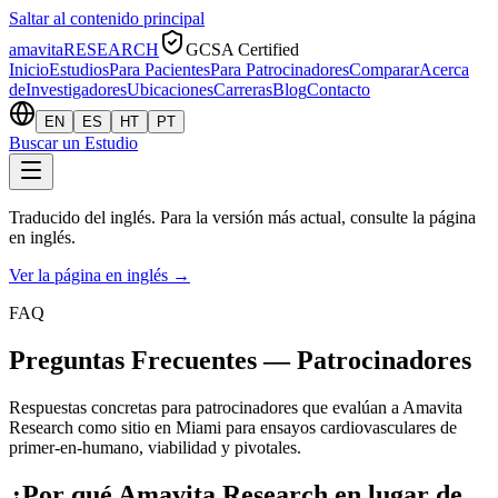
Saltar al contenido principal
amavita
RESEARCH
GCSA Certified
Inicio
Estudios
Para Pacientes
Para Patrocinadores
Comparar
Acerca
de
Investigadores
Ubicaciones
Carreras
Blog
Contacto
EN
ES
HT
PT
Buscar un Estudio
Traducido del inglés. Para la versión más actual, consulte la página
en inglés.
Ver la página en inglés
→
FAQ
Preguntas Frecuentes — Patrocinadores
Respuestas concretas para patrocinadores que evalúan a Amavita
Research como sitio en Miami para ensayos cardiovasculares de
primer-en-humano, viabilidad y pivotales.
¿Por qué Amavita Research en lugar de