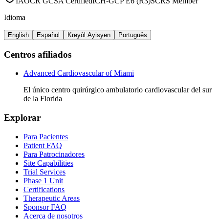
IAOCR GCSA Certified
ICH-GCP E6 (R3)
SCRS Member
Idioma
English
Español
Kreyòl Ayisyen
Português
Centros afiliados
Advanced Cardiovascular of Miami
El único centro quirúrgico ambulatorio cardiovascular del sur
de la Florida
Explorar
Para Pacientes
Patient FAQ
Para Patrocinadores
Site Capabilities
Trial Services
Phase 1 Unit
Certifications
Therapeutic Areas
Sponsor FAQ
Acerca de nosotros