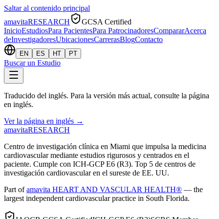
Saltar al contenido principal
amavita
RESEARCH
GCSA Certified
Inicio
Estudios
Para Pacientes
Para Patrocinadores
Comparar
Acerca
de
Investigadores
Ubicaciones
Carreras
Blog
Contacto
EN
ES
HT
PT
Buscar un Estudio
Traducido del inglés. Para la versión más actual, consulte la página
en inglés.
Ver la página en inglés
→
amavita
RESEARCH
Centro de investigación clínica en Miami que impulsa la medicina
cardiovascular mediante estudios rigurosos y centrados en el
paciente. Cumple con ICH-GCP E6 (R3). Top 5 de centros de
investigación cardiovascular en el sureste de EE. UU.
Part of
amavita HEART AND VASCULAR HEALTH®
— the
largest independent cardiovascular practice in South Florida.