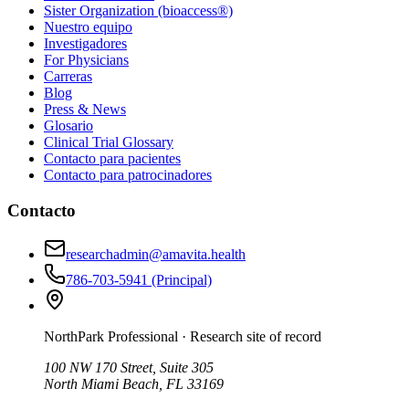
Sister Organization (bioaccess®)
Nuestro equipo
Investigadores
For Physicians
Carreras
Blog
Press & News
Glosario
Clinical Trial Glossary
Contacto para pacientes
Contacto para patrocinadores
Contacto
researchadmin@amavita.health
786-703-5941
(Principal)
NorthPark Professional
· Research site of record
100 NW 170 Street, Suite 305
North Miami Beach, FL 33169