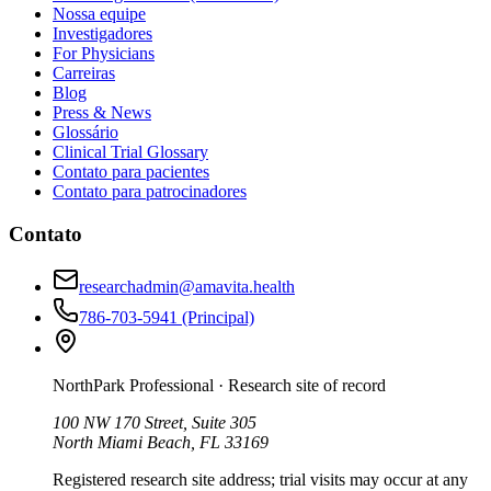
Nossa equipe
Investigadores
For Physicians
Carreiras
Blog
Press & News
Glossário
Clinical Trial Glossary
Contato para pacientes
Contato para patrocinadores
Contato
researchadmin@amavita.health
786-703-5941
(Principal)
NorthPark Professional
· Research site of record
100 NW 170 Street, Suite 305
North Miami Beach, FL 33169
Registered research site address; trial visits may occur at any