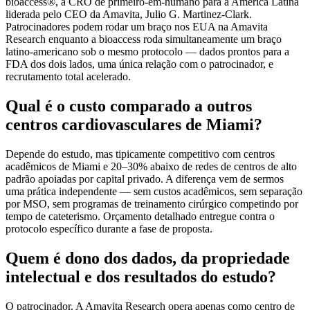
bioaccess®, a CRO de primeiro-em-humano para a América Latina
liderada pelo CEO da Amavita, Julio G. Martinez-Clark.
Patrocinadores podem rodar um braço nos EUA na Amavita
Research enquanto a bioaccess roda simultaneamente um braço
latino-americano sob o mesmo protocolo — dados prontos para a
FDA dos dois lados, uma única relação com o patrocinador, e
recrutamento total acelerado.
Qual é o custo comparado a outros
centros cardiovasculares de Miami?
Depende do estudo, mas tipicamente competitivo com centros
acadêmicos de Miami e 20–30% abaixo de redes de centros de alto
padrão apoiadas por capital privado. A diferença vem de sermos
uma prática independente — sem custos acadêmicos, sem separação
por MSO, sem programas de treinamento cirúrgico competindo por
tempo de cateterismo. Orçamento detalhado entregue contra o
protocolo específico durante a fase de proposta.
Quem é dono dos dados, da propriedade
intelectual e dos resultados do estudo?
O patrocinador. A Amavita Research opera apenas como centro de