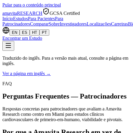
Pular para o conteúdo principal
amavita
RESEARCH
GCSA Certified
Início
Estudos
Para Pacientes
Para
Patrocinadores
Comparar
Sobre
Investigadores
Localizações
Carreiras
Bl
EN
ES
HT
PT
Encontrar um Estudo
Traduzido do inglês. Para a versão mais atual, consulte a página em
inglês.
Ver a página em inglês
→
FAQ
Perguntas Frequentes — Patrocinadores
Respostas concretas para patrocinadores que avaliam a Amavita
Research como centro em Miami para estudos clínicos
cardiovasculares de primeiro-em-humano, viabilidade e pivotais.
Por que a Amavita Research em vez de