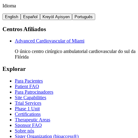
Idioma
English
Español
Kreyòl Ayisyen
Português
Centros Afiliados
Advanced Cardiovascular of Miami
O único centro cirúrgico ambulatorial cardiovascular do sul da
Flórida
Explorar
Para Pacientes
Patient FAQ
Para Patrocinadores
Site Capabilities
Trial Services
Phase 1 Unit
Certifications
Therapeutic Areas
Sponsor FAQ
Sobre nós
Sister Organization (bioaccess®)