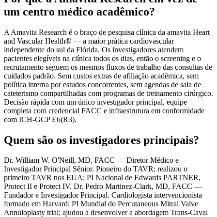
um centro médico acadêmico?
A Amavita Research é o braço de pesquisa clínica da amavita Heart
and Vascular Health® — a maior prática cardiovascular
independente do sul da Flórida. Os investigadores atendem
pacientes elegíveis na clínica todos os dias, então o screening e o
recrutamento seguem os mesmos fluxos de trabalho das consultas de
cuidados padrão. Sem custos extras de afiliação acadêmica, sem
política interna por estudos concorrentes, sem agendas de sala de
cateterismo compartilhadas com programas de treinamento cirúrgico.
Decisão rápida com um único investigador principal, equipe
completa com credencial FACC e infraestrutura em conformidade
com ICH-GCP E6(R3).
Quem são os investigadores principais?
Dr. William W. O'Neill, MD, FACC — Diretor Médico e
Investigador Principal Sênior. Pioneiro do TAVR; realizou o
primeiro TAVR nos EUA; PI Nacional de Edwards PARTNER,
Protect II e Protect IV. Dr. Pedro Martinez-Clark, MD, FACC —
Fundador e Investigador Principal. Cardiologista intervencionista
formado em Harvard; PI Mundial do Percutaneous Mitral Valve
Annuloplasty trial; ajudou a desenvolver a abordagem Trans-Caval