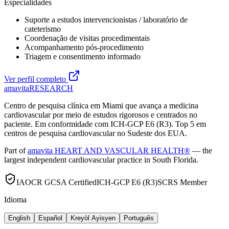
Especialidades
Suporte a estudos intervencionistas / laboratório de
cateterismo
Coordenação de visitas procedimentais
Acompanhamento pós-procedimento
Triagem e consentimento informado
Ver perfil completo
amavita
RESEARCH
Centro de pesquisa clínica em Miami que avança a medicina
cardiovascular por meio de estudos rigorosos e centrados no
paciente. Em conformidade com ICH-GCP E6 (R3). Top 5 em
centros de pesquisa cardiovascular no Sudeste dos EUA.
Part of
amavita HEART AND VASCULAR HEALTH®
— the
largest independent cardiovascular practice in South Florida.
IAOCR GCSA Certified
ICH-GCP E6 (R3)
SCRS Member
Idioma
English
Español
Kreyòl Ayisyen
Português