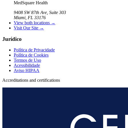
MedSquare Health
9408 SW 87th Ave, Suite 303
Miami, FL 33176
View both locations →
Visit Our Site →
Jurídico
Política de Privacidade
Política de Cookies
Termos de Uso
Acessibilidade
Aviso HIPAA
Accreditations and certifications