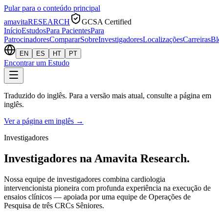
Pular para o conteúdo principal
amavita
RESEARCH
GCSA Certified
Início
Estudos
Para Pacientes
Para
Patrocinadores
Comparar
Sobre
Investigadores
Localizações
Carreiras
Bl
EN
ES
HT
PT
Encontrar um Estudo
Traduzido do inglês. Para a versão mais atual, consulte a página em
inglês.
Ver a página em inglês
→
Investigadores
Investigadores na Amavita Research.
Nossa equipe de investigadores combina cardiologia
intervencionista pioneira com profunda experiência na execução de
ensaios clínicos — apoiada por uma equipe de Operações de
Pesquisa de três CRCs Sêniores.