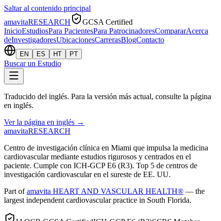
Saltar al contenido principal
amavita
RESEARCH
GCSA Certified
Inicio
Estudios
Para Pacientes
Para Patrocinadores
Comparar
Acerca
de
Investigadores
Ubicaciones
Carreras
Blog
Contacto
EN
ES
HT
PT
Buscar un Estudio
Traducido del inglés. Para la versión más actual, consulte la página
en inglés.
Ver la página en inglés
→
amavita
RESEARCH
Centro de investigación clínica en Miami que impulsa la medicina
cardiovascular mediante estudios rigurosos y centrados en el
paciente. Cumple con ICH-GCP E6 (R3). Top 5 de centros de
investigación cardiovascular en el sureste de EE. UU.
Part of
amavita HEART AND VASCULAR HEALTH®
— the
largest independent cardiovascular practice in South Florida.