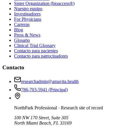
Sister Organization (bioaccess®)
Nuestro equipo
Investigadores
For Physicians
Carreras
Blog
Press & News
Glosario
Clinical Trial Glossary
Contacto para pacientes
Contacto para patrocinadores
Contacto
researchadmin@amavita.health
786-703-5941
(Principal)
NorthPark Professional
· Research site of record
100 NW 170 Street, Suite 305
North Miami Beach, FL 33169