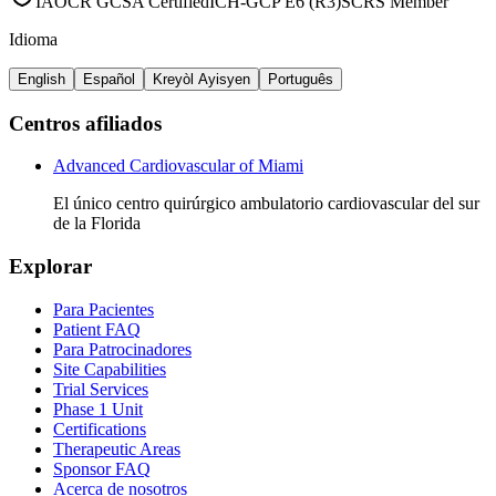
IAOCR GCSA Certified
ICH-GCP E6 (R3)
SCRS Member
Idioma
English
Español
Kreyòl Ayisyen
Português
Centros afiliados
Advanced Cardiovascular of Miami
El único centro quirúrgico ambulatorio cardiovascular del sur
de la Florida
Explorar
Para Pacientes
Patient FAQ
Para Patrocinadores
Site Capabilities
Trial Services
Phase 1 Unit
Certifications
Therapeutic Areas
Sponsor FAQ
Acerca de nosotros