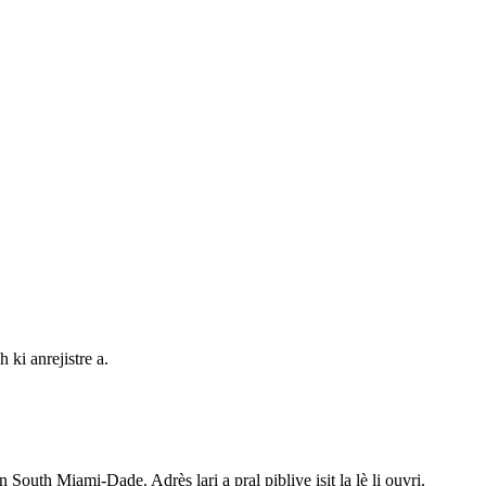
ki anrejistre a.
 South Miami-Dade. Adrès lari a pral pibliye isit la lè li ouvri.