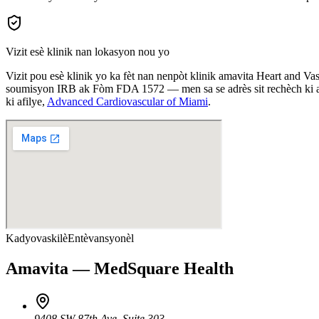
Vizit esè klinik nan lokasyon nou yo
Vizit pou esè klinik yo ka fèt nan nenpòt klinik amavita Heart and 
soumisyon IRB ak Fòm FDA 1572 — men sa se adrès sit rechèch ki anrej
ki afilye,
Advanced Cardiovascular of Miami
.
Kadyovaskilè
Entèvansyonèl
Amavita — MedSquare Health
9408 SW 87th Ave
,
Suite 303