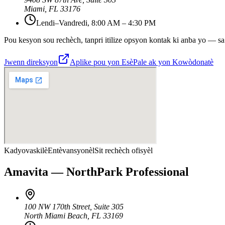
Miami
,
FL
33176
Lendi–Vandredi, 8:00 AM – 4:30 PM
Pou kesyon sou rechèch, tanpri itilize opsyon kontak ki anba yo — sa 
Jwenn direksyon
Aplike pou yon Esè
Pale ak yon Kowòdonatè
Kadyovaskilè
Entèvansyonèl
Sit rechèch ofisyèl
Amavita — NorthPark Professional
100 NW 170th Street
,
Suite 305
North Miami Beach
,
FL
33169