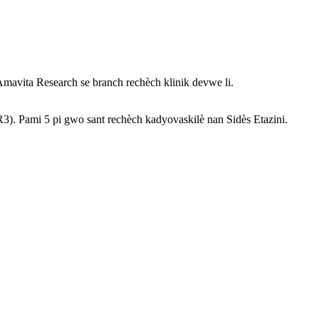
Amavita Research se branch rechèch klinik devwe li.
3). Pami 5 pi gwo sant rechèch kadyovaskilè nan Sidès Etazini.