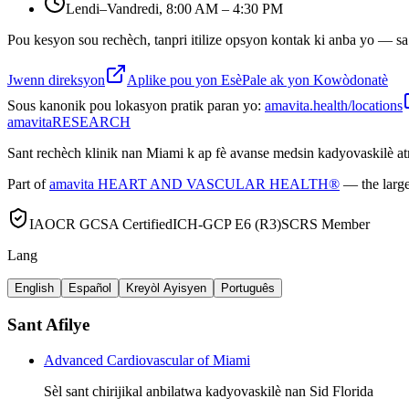
Lendi–Vandredi, 8:00 AM – 4:30 PM
Pou kesyon sou rechèch, tanpri itilize opsyon kontak ki anba yo — sa 
Jwenn direksyon
Aplike pou yon Esè
Pale ak yon Kowòdonatè
Sous kanonik pou lokasyon pratik paran yo:
amavita.health/locations
amavita
RESEARCH
Sant rechèch klinik nan Miami k ap fè avanse medsin kadyovaskilè a
Part of
amavita HEART AND VASCULAR HEALTH®
— the large
IAOCR GCSA Certified
ICH-GCP E6 (R3)
SCRS Member
Lang
English
Español
Kreyòl Ayisyen
Português
Sant Afilye
Advanced Cardiovascular of Miami
Sèl sant chirijikal anbilatwa kadyovaskilè nan Sid Florida