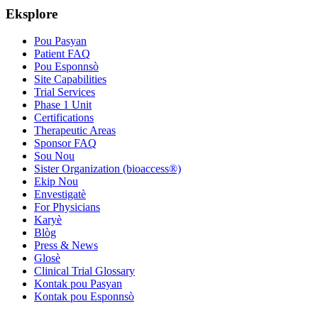
Eksplore
Pou Pasyan
Patient FAQ
Pou Esponnsò
Site Capabilities
Trial Services
Phase 1 Unit
Certifications
Therapeutic Areas
Sponsor FAQ
Sou Nou
Sister Organization (bioaccess®)
Ekip Nou
Envestigatè
For Physicians
Karyè
Blòg
Press & News
Glosè
Clinical Trial Glossary
Kontak pou Pasyan
Kontak pou Esponnsò