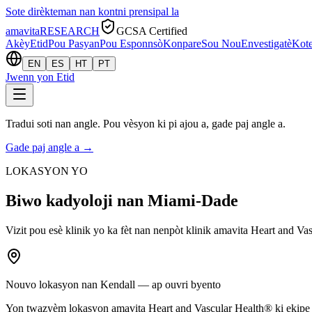
Sote dirèkteman nan kontni prensipal la
amavita
RESEARCH
GCSA Certified
Akèy
Etid
Pou Pasyan
Pou Esponnsò
Konpare
Sou Nou
Envestigatè
Kote
EN
ES
HT
PT
Jwenn yon Etid
Tradui soti nan angle. Pou vèsyon ki pi ajou a, gade paj angle a.
Gade paj angle a
→
LOKASYON YO
Biwo kadyoloji nan Miami-Dade
Vizit pou esè klinik yo ka fèt nan nenpòt klinik amavita Heart and Va
Nouvo lokasyon nan Kendall — ap ouvri byento
Yon twazyèm lokasyon amavita Heart and Vascular Health® ki ekipe 