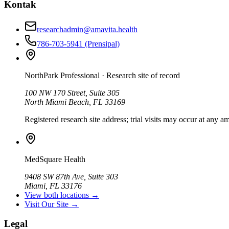
Kontak
researchadmin@amavita.health
786-703-5941
(Prensipal)
NorthPark Professional
· Research site of record
100 NW 170 Street, Suite 305
North Miami Beach, FL 33169
Registered research site address; trial visits may occur at any am
MedSquare Health
9408 SW 87th Ave, Suite 303
Miami, FL 33176
View both locations →
Visit Our Site →
Legal