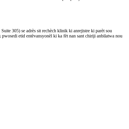
uite 305) se adrès sit rechèch klinik ki anrejistre ki parèt sou
pwosedi etid entèvansyonèl ki ka fèt nan sant chiriji anbilatwa nou