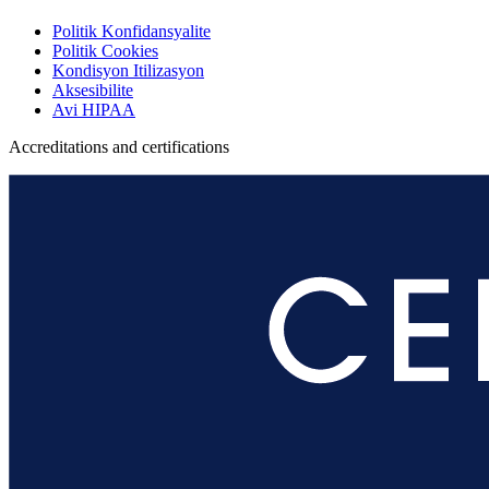
Politik Konfidansyalite
Politik Cookies
Kondisyon Itilizasyon
Aksesibilite
Avi HIPAA
Accreditations and certifications