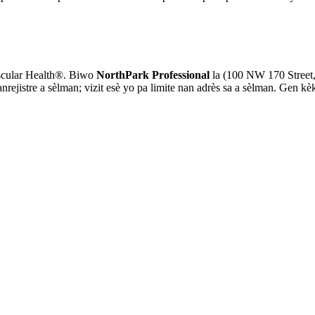
Vascular Health®. Biwo
NorthPark Professional
la (100 NW 170 Street, S
istre a sèlman; vizit esè yo pa limite nan adrès sa a sèlman. Gen kèk 