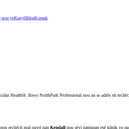
 nou ye
Karyè
Blòg
Kontak
scular Health®. Biwo NorthPark Professional nou an se adrès sit rechèch 
pou rechèch pral ouvri nan
Kendall
pou sèvi patisipan esè klinik yo nan