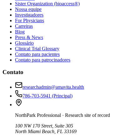
Sister Organization (bioaccess®)
Nossa equipe
Investigadores
For Physicians
Carreiras
Blog
Press & News
Glossário
Clinical Trial Glossary
Contato para pacientes
Contato para patrocinadores
Contato
researchadmin@amavita.health
786-703-5941
(Principal)
NorthPark Professional
· Research site of record
100 NW 170 Street, Suite 305
North Miami Beach, FL 33169