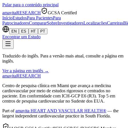
Pular para o conteúdo principal
amavita
RESEARCH
GCSA Certified
Início
Estudos
Para Pacientes
Para
Patrocinadores
Comparar
Sobre
Investigadores
Localizações
Carreiras
Bl
EN
ES
HT
PT
Encontrar um Estudo
Traduzido do inglês. Para a versão mais atual, consulte a página em
inglês.
Ver a página em inglês
→
amavita
RESEARCH
Centro de pesquisa clínica em Miami que avança a medicina
cardiovascular por meio de estudos rigorosos e centrados no
paciente. Em conformidade com ICH-GCP E6 (R3). Top 5 em
centros de pesquisa cardiovascular no Sudeste dos EUA.
Part of
amavita HEART AND VASCULAR HEALTH®
— the
largest independent cardiovascular practice in South Florida.