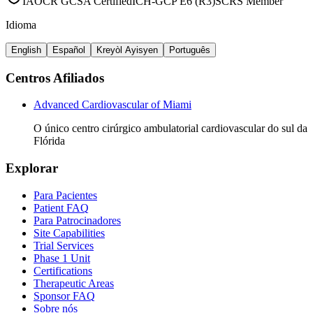
IAOCR GCSA Certified
ICH-GCP E6 (R3)
SCRS Member
Idioma
English
Español
Kreyòl Ayisyen
Português
Centros Afiliados
Advanced Cardiovascular of Miami
O único centro cirúrgico ambulatorial cardiovascular do sul da
Flórida
Explorar
Para Pacientes
Patient FAQ
Para Patrocinadores
Site Capabilities
Trial Services
Phase 1 Unit
Certifications
Therapeutic Areas
Sponsor FAQ
Sobre nós