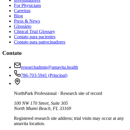
Investigadores
For Physicians
Carreiras
Blog
Press & News
Glossário
Clinical Trial Glossary
Contato para pacientes
Contato para patrocinadores
Contato
researchadmin@amavita.health
786-703-5941
(Principal)
NorthPark Professional
· Research site of record
100 NW 170 Street, Suite 305
North Miami Beach, FL 33169
Registered research site address; trial visits may occur at any
amavita location.