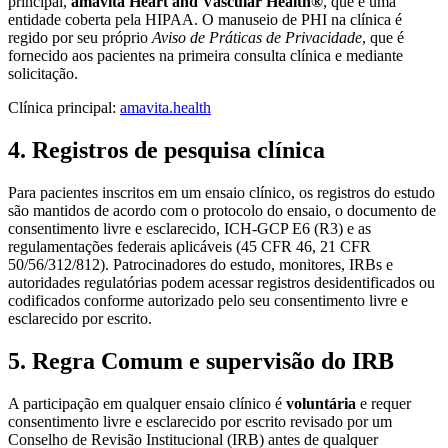
principal,
amavita Heart and Vascular Health®
, que é uma
entidade coberta pela HIPAA. O manuseio de PHI na clínica é
regido por seu próprio
Aviso de Práticas de Privacidade
, que é
fornecido aos pacientes na primeira consulta clínica e mediante
solicitação.
Clínica principal:
amavita.health
4. Registros de pesquisa clínica
Para pacientes inscritos em um ensaio clínico, os registros do estudo
são mantidos de acordo com o protocolo do ensaio, o documento de
consentimento livre e esclarecido, ICH-GCP E6 (R3) e as
regulamentações federais aplicáveis (45 CFR 46, 21 CFR
50/56/312/812). Patrocinadores do estudo, monitores, IRBs e
autoridades regulatórias podem acessar registros desidentificados ou
codificados conforme autorizado pelo seu consentimento livre e
esclarecido por escrito.
5. Regra Comum e supervisão do IRB
A participação em qualquer ensaio clínico é
voluntária
e requer
consentimento livre e esclarecido por escrito revisado por um
Conselho de Revisão Institucional (IRB) antes de qualquer