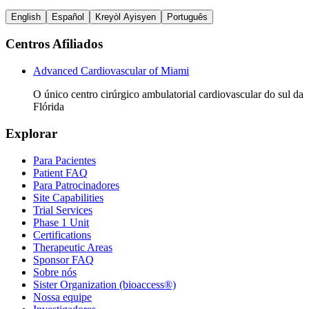
English
Español
Kreyòl Ayisyen
Português
Centros Afiliados
Advanced Cardiovascular of Miami
O único centro cirúrgico ambulatorial cardiovascular do sul da
Flórida
Explorar
Para Pacientes
Patient FAQ
Para Patrocinadores
Site Capabilities
Trial Services
Phase 1 Unit
Certifications
Therapeutic Areas
Sponsor FAQ
Sobre nós
Sister Organization (bioaccess®)
Nossa equipe